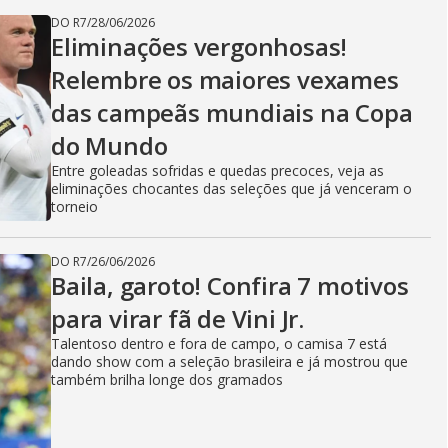
DO R7
/
28/06/2026
Eliminações vergonhosas!
Relembre os maiores vexames
das campeãs mundiais na Copa
do Mundo
Entre goleadas sofridas e quedas precoces, veja as
eliminações chocantes das seleções que já venceram o
torneio
DO R7
/
26/06/2026
Baila, garoto! Confira 7 motivos
para virar fã de Vini Jr.
Talentoso dentro e fora de campo, o camisa 7 está
dando show com a seleção brasileira e já mostrou que
também brilha longe dos gramados