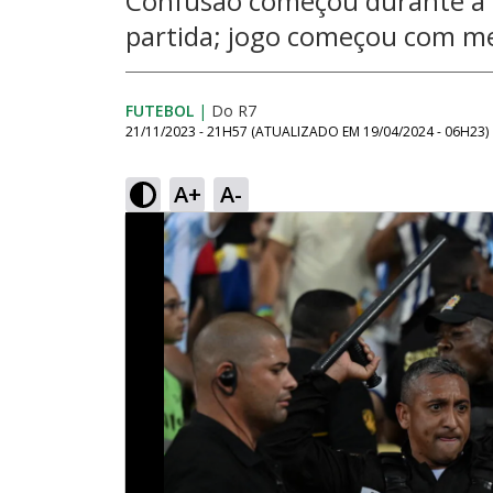
Confusão começou durante a e
partida; jogo começou com me
FUTEBOL
|
Do R7
21/11/2023 - 21H57
(ATUALIZADO EM
19/04/2024 - 06H23
)
A+
A-