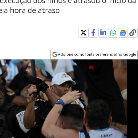
xecução dos hinos e atrasou o início da
ia hora de atraso
Adicione como fonte preferencial no Google
Opens in new window