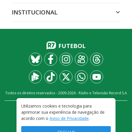
INSTITUCIONAL
FUTEBOL
Todos os direitos reservados - 2009-
2026
- Rádio e Televisão Record S.A
Utilizamos cookies e tecnologia para
CARREIRA
FALE CONOSCO
PRIVACIDADE
aprimorar sua experiência de navegação de
TERMOS E CONDIÇÕES DE USO
acordo com o
Aviso de Privacidade
.