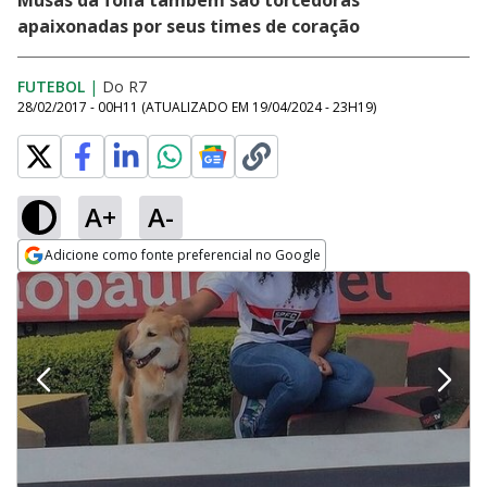
Musas da folia também são torcedoras
apaixonadas por seus times de coração
FUTEBOL
|
Do R7
28/02/2017 - 00H11
(ATUALIZADO EM
19/04/2024 - 23H19
)
A+
A-
Adicione como fonte preferencial no Google
Opens in new window