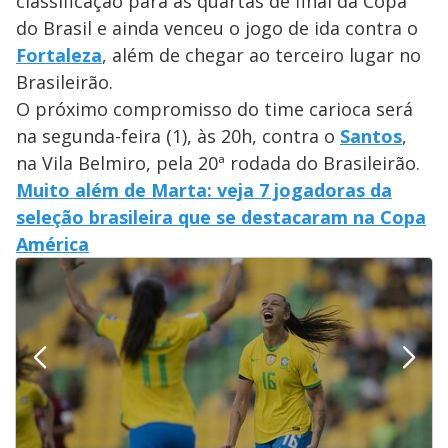
classificação para as quartas de final da Copa
do Brasil e ainda venceu o jogo de ida contra o
Fortaleza
, além de chegar ao terceiro lugar no
Brasileirão.
O próximo compromisso do time carioca será
na segunda-feira (1), às 20h, contra o
Santos
,
na Vila Belmiro, pela 20ª rodada do Brasileirão.
Muito além de Marta: veja 7 jogadoras da
seleção brasileira que se destacaram na Copa
América