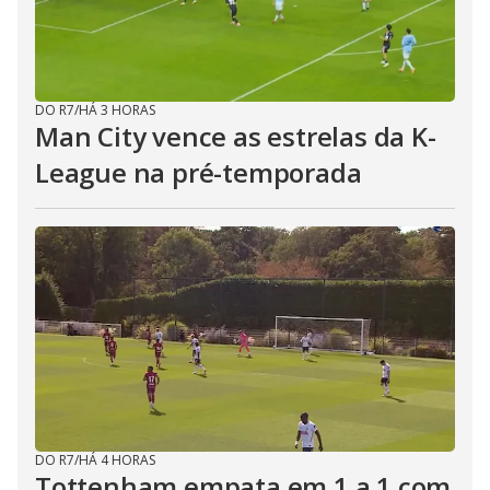
DO R7
/
HÁ 3 HORAS
Man City vence as estrelas da K-
League na pré-temporada
DO R7
/
HÁ 4 HORAS
Tottenham empata em 1 a 1 com