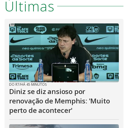
V
Últimas
o
i
d
e
o
DO R7
/
HÁ 45 MINUTOS
Diniz se diz ansioso por
renovação de Memphis: 'Muito
perto de acontecer'