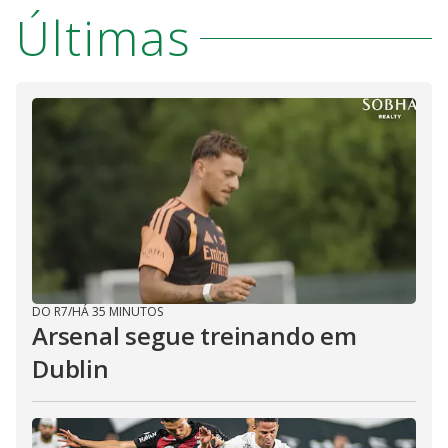
V
u
d
Últimas
o
i
d
e
o
DO R7
/
HÁ 35 MINUTOS
Arsenal segue treinando em
Dublin