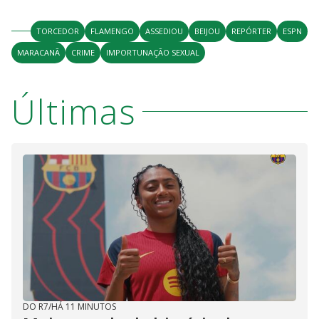
TORCEDOR
FLAMENGO
ASSEDIOU
BEIJOU
REPÓRTER
ESPN
MARACANÃ
CRIME
IMPORTUNAÇÃO SEXUAL
Últimas
DO R7
/
HÁ 11 MINUTOS