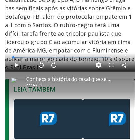
nas semifinais após as vitórias sobre Grêmio e
Botafogo-PB, além do protocolar empate em 1
a 1 com o Santos. O rubro-negro terá uma
difícil tarefa frente ao tricolor paulista que
liderou o grupo C ao acumular vitória em cima
de América-MG, empatar com o Fluminense e
aplicar a maior goleada do torneio, 10 a 0 sobre
L
o
a
o Real Braslíia.
d
C
P
V
A
P
F
e
o
l
o
v
u
d
m
a
l
a
l
:
Conheça a história do casal que se conheceu no futebol de várzea feminino de São Paulo
p
y
t
n
l
1
a
a
ç
s
0
por
R7 TV
r
r
a
c
.
LEIA TAMBÉM
t
1
r
l
r
3
i
0
1
e
9
l
s
0
e
%
h
e
s
n
a
g
e
r
u
g
n
u
a
d
n
o
d
s
o
s
y