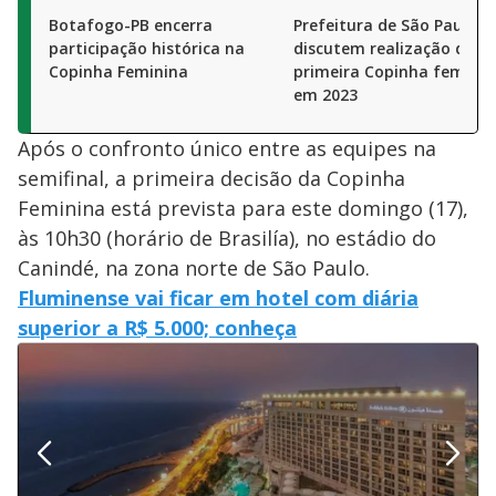
M
V
u
Botafogo-PB encerra
Prefeitura de São Paulo e 
d
o
participação histórica na
discutem realização da
Copinha Feminina
primeira Copinha feminin
i
em 2023
Após o confronto único entre as equipes na
d
semifinal, a primeira decisão da Copinha
Feminina está prevista para este domingo (17),
e
às 10h30 (horário de Brasilía), no estádio do
Canindé, na zona norte de São Paulo.
o
Fluminense vai ficar em hotel com diária
superior a R$ 5.000; conheça