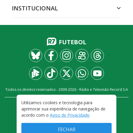
INSTITUCIONAL
FUTEBOL
Todos os direitos reservados - 2009-
2026
- Rádio e Televisão Record S.A
Utilizamos cookies e tecnologia para
CARREIRA
FALE CONOSCO
PRIVACIDADE
aprimorar sua experiência de navegação de
TERMOS E CONDIÇÕES DE USO
acordo com o
Aviso de Privacidade
.
FECHAR