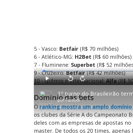
5 - Vasco:
Betfair
(R$ 70 milhões)
6 - Atlético-MG:
H2Bet
(R$ 60 milhões)
7 - Fluminene:
Superbet
(R$ 52 milhões
9 - Cruzeiro:
Betfair
(R$ 42 milhões)
L
o
a
10 - Grêmio e Internacional:
Alfa
(R$ 5
d
P
V
A
e
l
o
v
d
a
l
a
:
y
t
n
4
Domínio das bets
a
ç
.
r
a
2
por
Futebol
1
r
8
0
1
%
O
ranking mostra um amplo domínio d
s
0
e
s
g
e
os clubes da Série A do Campeonato B
u
g
n
u
deles com as empresas de apostas no 
d
n
o
d
s
o
master. De todos os 20 times, apenas
s