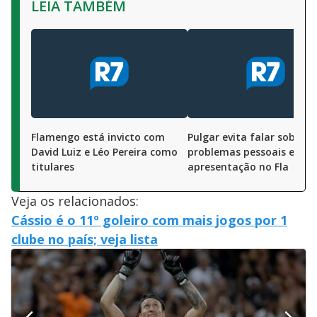
LEIA TAMBÉM
Flamengo está invicto com
Pulgar evita falar sobre
David Luiz e Léo Pereira como
problemas pessoais em
titulares
apresentação no Fla
Veja os relacionados:
Cássio é o 11º goleiro com mais jogos por 1
clube no país; veja lista