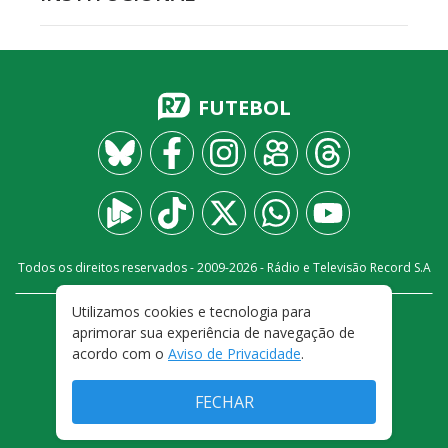
FUTEBOL
Todos os direitos reservados - 2009-
2026
- Rádio e Televisão Record S.A
Utilizamos cookies e tecnologia para
CARREIRA
FALE CONOSCO
PRIVACIDADE
aprimorar sua experiência de navegação de
TERMOS E CONDIÇÕES DE USO
acordo com o
Aviso de Privacidade
.
FECHAR