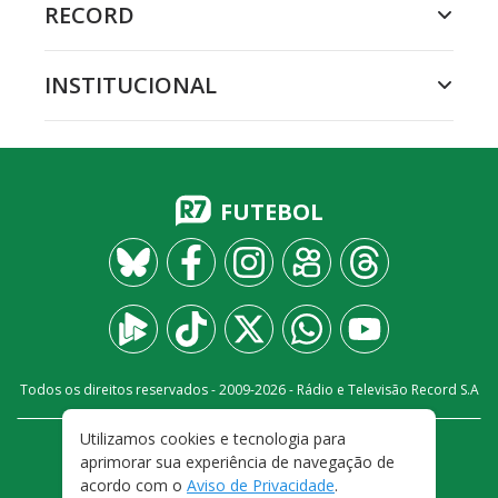
RECORD
INSTITUCIONAL
FUTEBOL
Todos os direitos reservados - 2009-
2026
- Rádio e Televisão Record S.A
Utilizamos cookies e tecnologia para
CARREIRA
FALE CONOSCO
PRIVACIDADE
aprimorar sua experiência de navegação de
TERMOS E CONDIÇÕES DE USO
acordo com o
Aviso de Privacidade
.