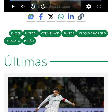
KLÉBER
FUTEBOL
CORINTHIANS
SANTOS
SELEÇÃO BRASILEIRO
DESACATO
PRISÃO
Últimas