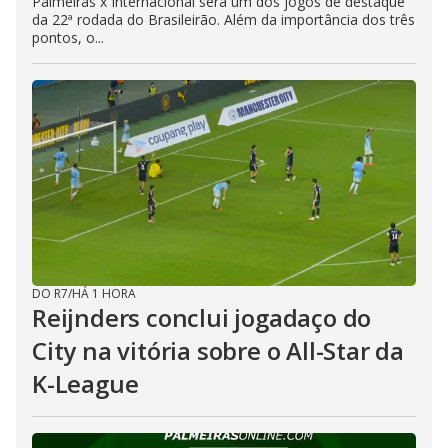
Palmeiras x Internacional será um dos jogos de destaque
da 22ª rodada do Brasileirão. Além da importância dos três
pontos, o...
DO R7
/
HÁ 1 HORA
Reijnders conclui jogadaço do
City na vitória sobre o All-Star da
K-League