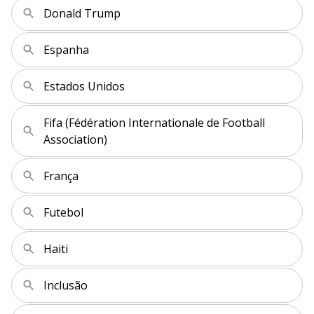
V
d
o
Donald Trump
i
Espanha
d
Estados Unidos
e
Fifa (Fédération Internationale de Football
Association)
o
França
Futebol
Haiti
Inclusão