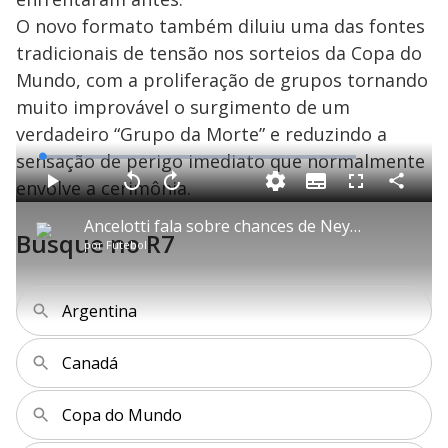
O novo formato também diluiu uma das fontes
tradicionais de tensão nos sorteios da Copa do
Mundo, com a proliferação de grupos tornando
muito improvável o surgimento de um
verdadeiro “Grupo da Morte” e reduzindo a
sensação de perigo imediato que normalmente
L
o
a
envolve a cerimônia.
S
d
u
C
P
V
A
P
F
e
b
o
l
o
v
u
d
t
m
a
l
a
l
:
Ancelotti fala sobre chances de Neymar jogar a Copa: ‘Tem que estar 100%’
i
p
y
t
n
l
1
Busque no R7
t
a
a
ç
s
.
por
Futebol
l
r
r
a
c
6
e
t
1
r
l
r
0
s
i
0
1
e
%
l
s
0
e
h
e
s
n
a
g
e
r
Argentina
u
g
n
u
a
d
n
o
d
s
o
s
Canadá
y
Copa do Mundo
M
u