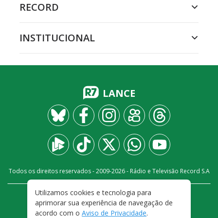
RECORD
INSTITUCIONAL
LANCE
Todos os direitos reservados - 2009-
2026
- Rádio e Televisão Record S.A
Utilizamos cookies e tecnologia para
CARREIRA
FALE CONOSCO
PRIVACIDADE
aprimorar sua experiência de navegação de
TERMOS E CONDIÇÕES DE USO
acordo com o
Aviso de Privacidade
.