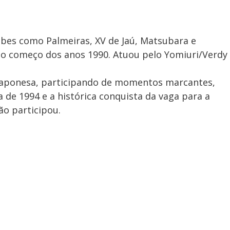
i
ubes como Palmeiras, XV de Jaú, Matsubara e
d
 no começo dos anos 1990. Atuou pelo Yomiuri/Verdy
 japonesa, participando de momentos marcantes,
e
 de 1994 e a histórica conquista da vaga para a
ão participou.
o