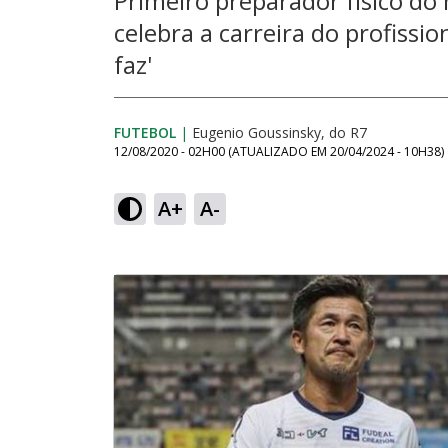
Primeiro preparador físico do
celebra a carreira do profissi
faz'
FUTEBOL
|
Eugenio Goussinsky, do R7
12/08/2020 - 02H00
(ATUALIZADO EM
20/04/2024 - 10H38
)
A+
A-