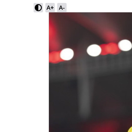
A+
A-