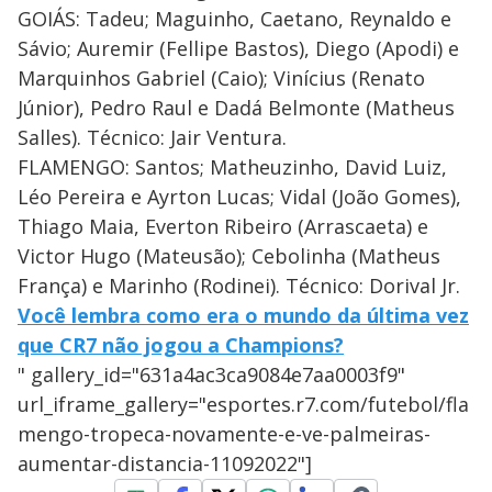
GOIÁS: Tadeu; Maguinho, Caetano, Reynaldo e
Sávio; Auremir (Fellipe Bastos), Diego (Apodi) e
Marquinhos Gabriel (Caio); Vinícius (Renato
Júnior), Pedro Raul e Dadá Belmonte (Matheus
Salles). Técnico: Jair Ventura.
FLAMENGO: Santos; Matheuzinho, David Luiz,
Léo Pereira e Ayrton Lucas; Vidal (João Gomes),
Thiago Maia, Everton Ribeiro (Arrascaeta) e
Victor Hugo (Mateusão); Cebolinha (Matheus
França) e Marinho (Rodinei). Técnico: Dorival Jr.
Você lembra como era o mundo da última vez
que CR7 não jogou a Champions?
" gallery_id="631a4ac3ca9084e7aa0003f9"
url_iframe_gallery="esportes.r7.com/futebol/fla
mengo-tropeca-novamente-e-ve-palmeiras-
aumentar-distancia-11092022"]