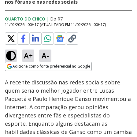
nos fóruns e nas redes sociais
QUARTO DO CHICO
|
Do R7
11/02/2026 - 00H17
(ATUALIZADO EM
11/02/2026 - 00H17
)
A+
A-
Loaded
:
44.72%
Adicione como fonte preferencial no Google
Subtitles
Ativar
Som
Opens in new window
Joga nas 11:
A recente discussão nas redes sociais sobre
Prejudicado pela
arbitragem?
quem seria o melhor jogador entre Lucas
Corinthians é
Paquetá e Paulo Henrique Ganso movimentou a
eliminado da Copa
do Brasil
internet. A comparação gerou opiniões
divergentes entre fãs e especialistas do
esporte. Enquanto alguns destacam as
habilidades clássicas de Ganso como um camisa