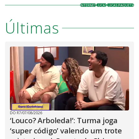
INTERNET
LUCAS
LUCAS PAQUETÁ
Últimas
DO R7
/
07/08/2026
‘Louco? Arboleda!’: Turma joga
‘super código’ valendo um trote