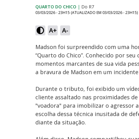
QUARTO DO CHICO
|
Do R7
03/03/2026 - 23H15
(ATUALIZADO EM
03/03/2026 - 23H15
)
Loaded
:
37.68%
A+
A-
Ativar
Som
Madson foi surpreendido com uma hom
“Quarto do Chico”. Conhecido por seu 
momentos marcantes de sua vida pesso
a bravura de Madson em um incidente
Durante o tributo, foi exibido um v
cliente assaltado nas proximidades de 
"voadora" para imobilizar o agressor 
escolha dessa técnica inusitada de de
diante da situação.