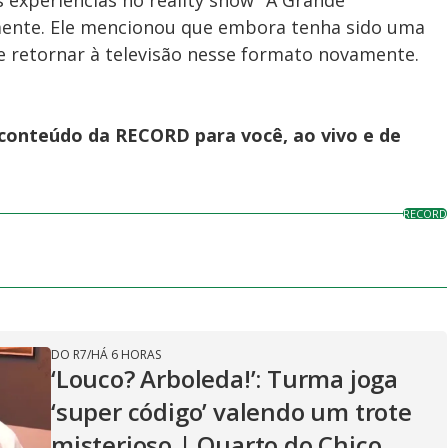
 experiências no reality show "A Grande
mente. Ele mencionou que embora tenha sido uma
e retornar à televisão nesse formato novamente.
 conteúdo da RECORD para você, ao vivo e de
RECORD
DO R7
/
HÁ 6 HORAS
‘Louco? Arboleda!’: Turma joga
‘super código’ valendo um trote
misterioso | Quarto do Chico