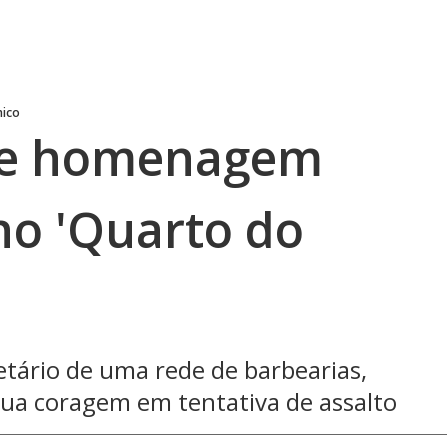
hico
be homenagem
o 'Quarto do
etário de uma rede de barbearias,
a coragem em tentativa de assalto