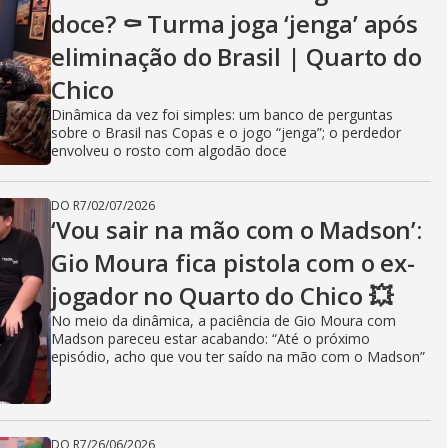
doce? ⚰️ Turma joga ‘jenga’ após
eliminação do Brasil | Quarto do
Chico
Dinâmica da vez foi simples: um banco de perguntas
sobre o Brasil nas Copas e o jogo “jenga”; o perdedor
envolveu o rosto com algodão doce
DO R7
/
02/07/2026
‘Vou sair na mão com o Madson’:
Gio Moura fica pistola com o ex-
jogador no Quarto do Chico 💥
No meio da dinâmica, a paciência de Gio Moura com
Madson pareceu estar acabando: “Até o próximo
episódio, acho que vou ter saído na mão com o Madson”
DO R7
/
26/06/2026