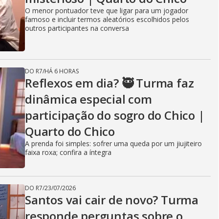
O menor pontuador teve que ligar para um jogador
famoso e incluir termos aleatórios escolhidos pelos
outros participantes na conversa
DO R7
/
HÁ 6 HORAS
Reflexos em dia? 🥷 Turma faz
dinâmica especial com
participação do sogro do Chico |
Quarto do Chico
A prenda foi simples: sofrer uma queda por um jiujiteiro
faixa roxa; confira a íntegra
DO R7
/
23/07/2026
Santos vai cair de novo? Turma
responde perguntas sobre o