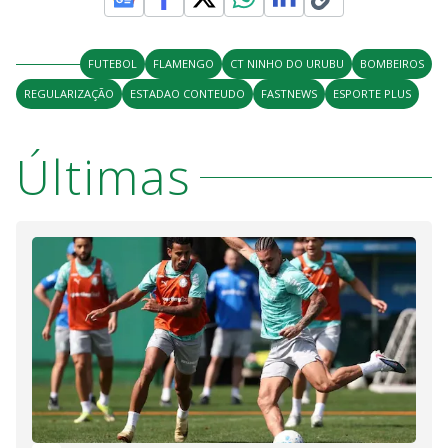
FUTEBOL
FLAMENGO
CT NINHO DO URUBU
BOMBEIROS
REGULARIZAÇÃO
ESTADAO CONTEUDO
FASTNEWS
ESPORTE PLUS
Últimas