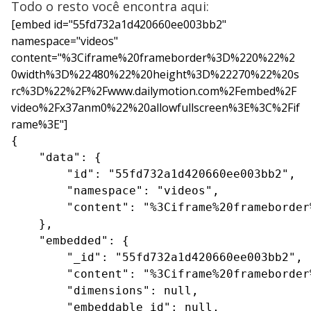
Todo o resto você encontra aqui:
[embed id="55fd732a1d420660ee003bb2"
namespace="videos"
content="%3Ciframe%20frameborder%3D%220%22%2
0width%3D%22480%22%20height%3D%22270%22%20s
rc%3D%22%2F%2Fwww.dailymotion.com%2Fembed%2F
video%2Fx37anm0%22%20allowfullscreen%3E%3C%2Fif
rame%3E"]
{

    "data": {

        "id": "55fd732a1d420660ee003bb2",

        "namespace": "videos",

        "content": "%3Ciframe%20frameborder
    },

    "embedded": {

        "_id": "55fd732a1d420660ee003bb2",

        "content": "%3Ciframe%20frameborder
        "dimensions": null,

        "embeddable_id": null,
