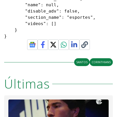
        "name": null,

        "disable_adv": false,

        "section_name": "esportes",

        "videos": []

    }

}
SANTOS
CORINTHIANS
Últimas