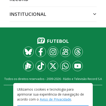
INSTITUCIONAL
FUTEBOL
Todos os direitos reservados - 2009-
2026
- Rádio e Televisão Record S.A
Utilizamos cookies e tecnologia para
CARREIRA
FALE CONOSCO
PRIVACIDADE
aprimorar sua experiência de navegação de
TERMOS E CONDIÇÕES DE USO
acordo com o
Aviso de Privacidade
.