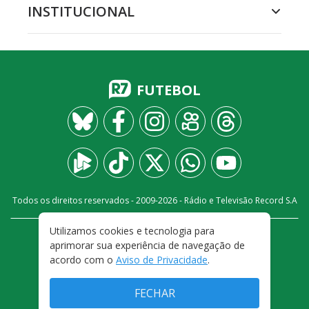
INSTITUCIONAL
FUTEBOL
Todos os direitos reservados - 2009-
2026
- Rádio e Televisão Record S.A
Utilizamos cookies e tecnologia para
CARREIRA
FALE CONOSCO
PRIVACIDADE
aprimorar sua experiência de navegação de
TERMOS E CONDIÇÕES DE USO
acordo com o
Aviso de Privacidade
.
FECHAR