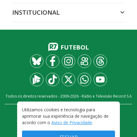
INSTITUCIONAL
FUTEBOL
Todos os direitos reservados - 2009-
2026
- Rádio e Televisão Record S.A
Utilizamos cookies e tecnologia para
CARREIRA
FALE CONOSCO
PRIVACIDADE
aprimorar sua experiência de navegação de
TERMOS E CONDIÇÕES DE USO
acordo com o
Aviso de Privacidade
.