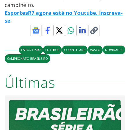
campineiro.
EsportesR7 agora está no Youtube. Inscreva-
se
ESPORTESR7
FUTEBOL
CORINTHIANS
VASCO
NOVIDADES
CAMPEONATO BRASILEIRO
Últimas