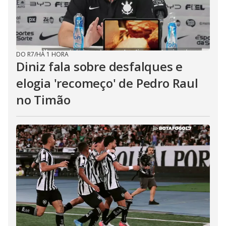
DO R7
/
HÁ 1 HORA
Diniz fala sobre desfalques e
elogia 'recomeço' de Pedro Raul
no Timão