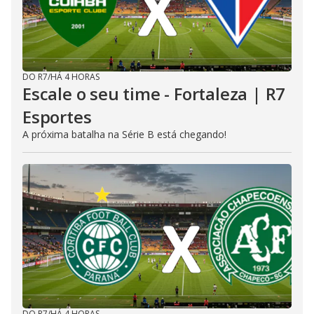
DO R7
/
HÁ 4 HORAS
Escale o seu time - Fortaleza | R7
Esportes
A próxima batalha na Série B está chegando!
DO R7
/
HÁ 4 HORAS