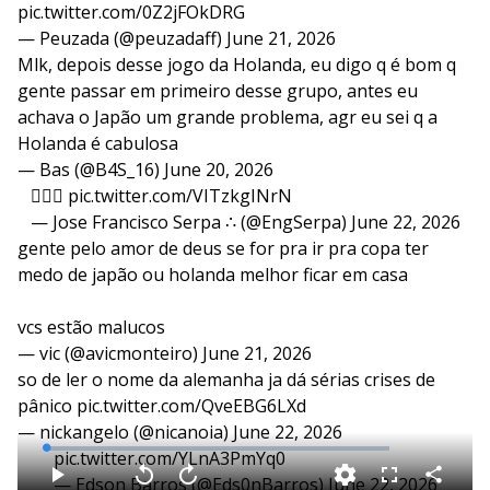
pic.twitter.com/0Z2jFOkDRG
— Peuzada (@peuzadaff)
June 21, 2026
Mlk, depois desse jogo da Holanda, eu digo q é bom q
gente passar em primeiro desse grupo, antes eu
achava o Japão um grande problema, agr eu sei q a
Holanda é cabulosa
— Bas (@B4S_16)
June 20, 2026
🤷🏽‍♂️
pic.twitter.com/VITzkgINrN
— Jose Francisco Serpa ∴ (@EngSerpa)
June 22, 2026
gente pelo amor de deus se for pra ir pra copa ter
medo de japão ou holanda melhor ficar em casa
vcs estão malucos
— vic (@avicmonteiro)
June 21, 2026
so de ler o nome da alemanha ja dá sérias crises de
pânico
pic.twitter.com/QveEBG6LXd
— nickangelo (@nicanoia)
June 22, 2026
L
pic.twitter.com/YLnA3PmYq0
o
a
— Edson Barros (@Eds0nBarros)
June 22, 2026
d