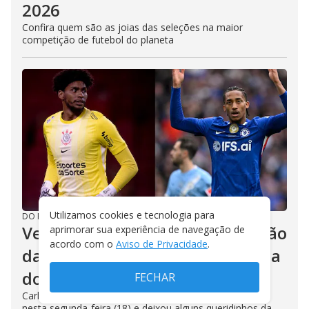
2026
Confira quem são as joias das seleções na maior
competição de futebol do planeta
Utilizamos cookies e tecnologia para
DO R7
/
18/05/2026
Veja 7 'esnobados' da convocação
aprimorar sua experiência de navegação de
acordo com o
Aviso de Privacidade
.
da seleção brasileira para a Copa
do Mundo
FECHAR
Carlo Ancelotti anunciou os 26 nomes para o Mundial
nesta segunda-feira (18) e deixou alguns queridinhos da