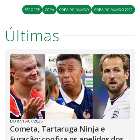
ESPORTE
COPA
COPA DO MUNDO
COPA DO MUNDO 2022
Últimas
DO R7
/
15/07/2026
Cometa, Tartaruga Ninja e
Furacão: confira os apelidos dos