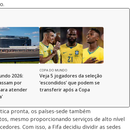
o.
COPA DO MUNDO
undo 2026:
Veja 5 jogadores da seleção
assam por
‘escondidos’ que podem se
para atender
transferir após a Copa
a'
ística pronta, os países-sede também
os, mesmo proporcionando serviços de alto nível
edores. Com isso, a Fifa decidiu dividir as sedes