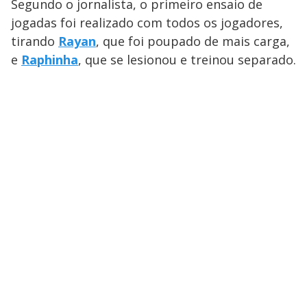
Segundo o jornalista, o primeiro ensaio de
y
jogadas foi realizado com todos os jogadores,
tirando
Rayan
, que foi poupado de mais carga,
M
V
u
d
e
Raphinha
, que se lesionou e treinou separado.
o
i
d
e
o