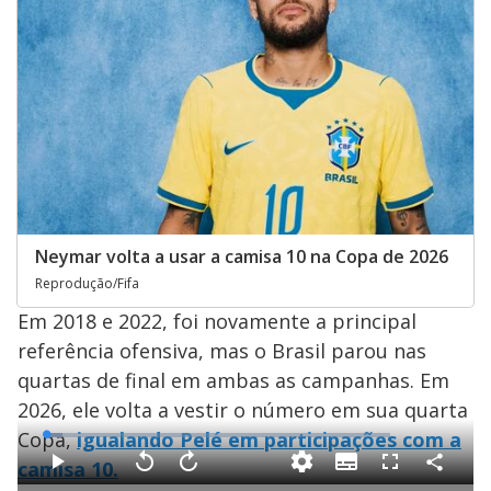
Neymar volta a usar a camisa 10 na Copa de 2026
Reprodução/Fifa
Em 2018 e 2022, foi novamente a principal
referência ofensiva, mas o Brasil parou nas
quartas de final em ambas as campanhas. Em
2026, ele volta a vestir o número em sua quarta
Copa,
igualando Pelé em participações com a
L
o
a
camisa 10.
S
d
u
C
P
V
A
F
e
b
o