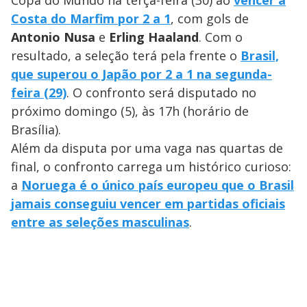
Costa do Marfim por 2 a 1
, com gols de
Antonio Nusa
e
Erling Haaland
. Com o
resultado, a seleção terá pela frente o
Brasil,
que superou o Japão por 2 a 1 na segunda-
feira (29)
. O confronto será disputado no
próximo domingo (5), às 17h (horário de
Brasília).
Além da disputa por uma vaga nas quartas de
final, o confronto carrega um histórico curioso:
a
Noruega é o único país europeu que o Brasil
jamais conseguiu vencer em partidas oficiais
entre as seleções masculinas
.