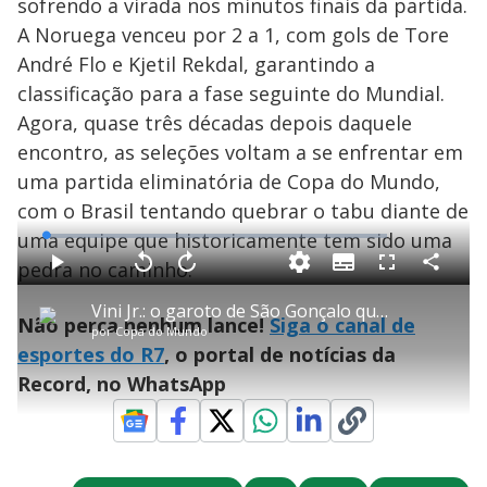
sofrendo a virada nos minutos finais da partida.
A Noruega venceu por 2 a 1, com gols de Tore
André Flo e Kjetil Rekdal, garantindo a
classificação para a fase seguinte do Mundial.
Agora, quase três décadas depois daquele
encontro, as seleções voltam a se enfrentar em
uma partida eliminatória de Copa do Mundo,
com o Brasil tentando quebrar o tabu diante de
uma equipe que historicamente tem sido uma
L
o
a
pedra no caminho.
S
d
u
C
P
V
A
P
F
e
b
o
l
o
v
u
d
t
m
a
l
a
l
:
Vini Jr.: o garoto de São Gonçalo que conquistou o mundo sem esquecer suas origens
i
p
y
t
n
l
1
Não perca nenhum lance!
Siga o canal de
t
a
a
ç
s
.
por
Copa do Mundo
l
r
r
a
c
6
e
t
1
r
l
r
0
esportes do R7
, o portal de notícias da
s
i
0
1
e
%
l
s
0
e
h
Record, no WhatsApp
e
s
n
a
g
e
r
u
g
n
u
a
d
n
o
d
s
o
s