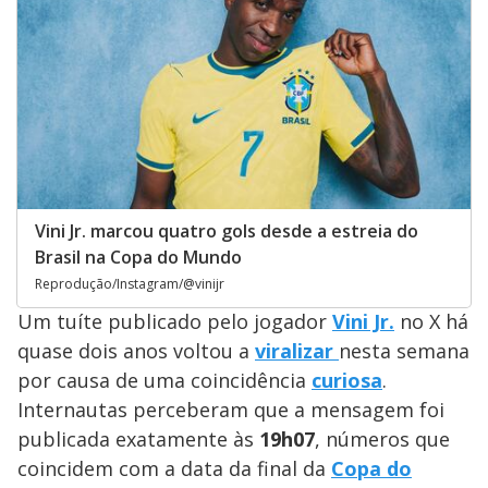
Vini Jr. marcou quatro gols desde a estreia do
Brasil na Copa do Mundo
Reprodução/Instagram/@vinijr
Um tuíte publicado pelo jogador
Vini Jr.
no X há
quase dois anos voltou a
viralizar
nesta semana
por causa de uma coincidência
curiosa
.
Internautas perceberam que a mensagem foi
publicada exatamente às
19h07
, números que
coincidem com a data da final da
Copa do