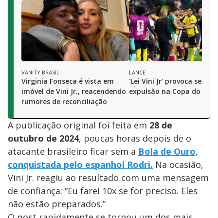
VANITY BRASIL
LANCE
Virginia Fonseca é vista em
'Lei Vini Jr' provoca segun
imóvel de Vini Jr., reacendendo
expulsão na Copa do Mu
rumores de reconciliação
A publicação original foi feita em
2
8
de
outubro de 2024
, poucas horas depois de o
atacante brasileiro ficar sem a
Bola de Ouro,
conquistada pelo espanhol Rodri.
Na ocasião,
Vini Jr. reagiu ao resultado com uma mensagem
de confiança: “Eu farei 10x se for preciso. Eles
não estão preparados.”
O post rapidamente se tornou um dos mais