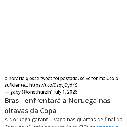
o horario q esse tweet foi postado, se vc for maluco o
suficiente…
https://t.co/9zqvJ9ydKS
— gaby (@onethurzin)
July 1, 2026
Brasil enfrentará a Noruega nas
oitavas da Copa
A Noruega garantiu vaga nas quartas de final da
Copa do Mundo na terça-feira (30) ao
vencer a