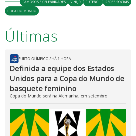
y
FAMOSOS E CELEBRIDADES
VINI JR
FUTEBOL
REDES SOCIAIS
COPA DO MUNDO
M
V
u
d
o
Últimas
i
d
SURTO OLÍMPICO
/
HÁ 1 HORA
Definida a equipe dos Estados
e
Unidos para a Copa do Mundo de
basquete feminino
o
Copa do Mundo será na Alemanha, em setembro