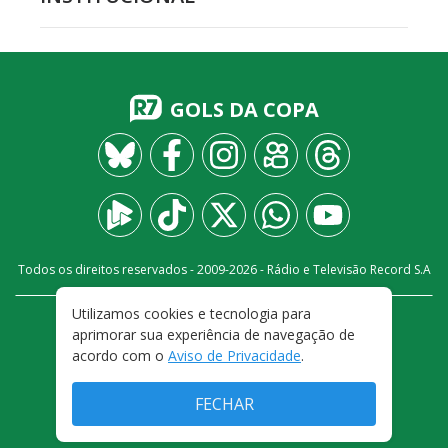
GOLS DA COPA
Todos os direitos reservados - 2009-
2026
- Rádio e Televisão Record S.A
Utilizamos cookies e tecnologia para
CARREIRA
FALE CONOSCO
PRIVACIDADE
aprimorar sua experiência de navegação de
TERMOS E CONDIÇÕES DE USO
acordo com o
Aviso de Privacidade
.
FECHAR