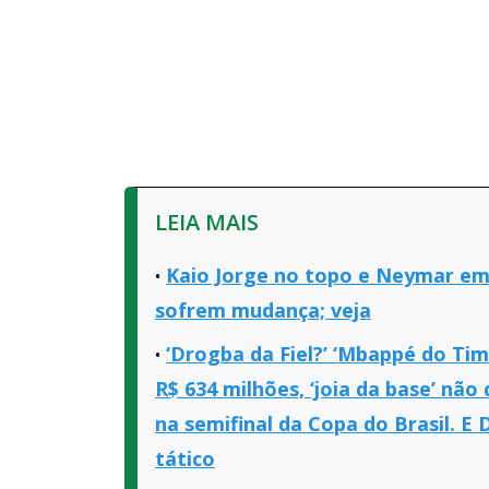
LEIA MAIS
Kaio Jorge no topo e Neymar em 
sofrem mudança; veja
‘Drogba da Fiel?’ ‘Mbappé do Ti
R$ 634 milhões, ‘joia da base’ não
na semifinal da Copa do Brasil. E 
tático