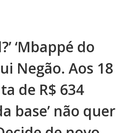
l?’ ‘Mbappé do
ui Negão. Aos 18
ta de R$ 634
 da base’ não quer
 Decide de novo.