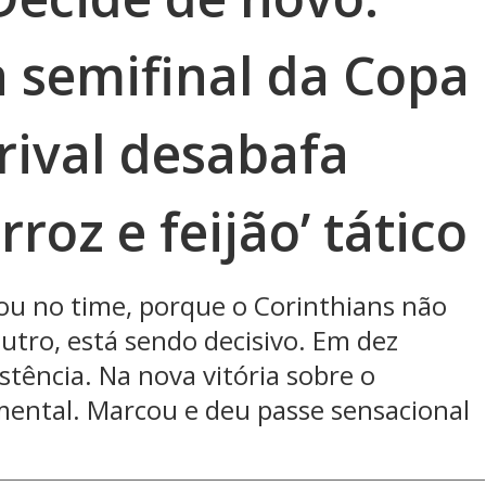
a semifinal da Copa
orival desabafa
rroz e feijão’ tático
ou no time, porque o Corinthians não
utro, está sendo decisivo. Em dez
istência. Na nova vitória sobre o
amental. Marcou e deu passe sensacional