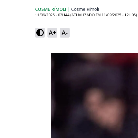
COSME RÍMOLI
|
Cosme Rímoli
Opens in new win
11/09/2025 - 02H44
(ATUALIZADO EM
11/09/2025 - 12H05
)
A+
A-