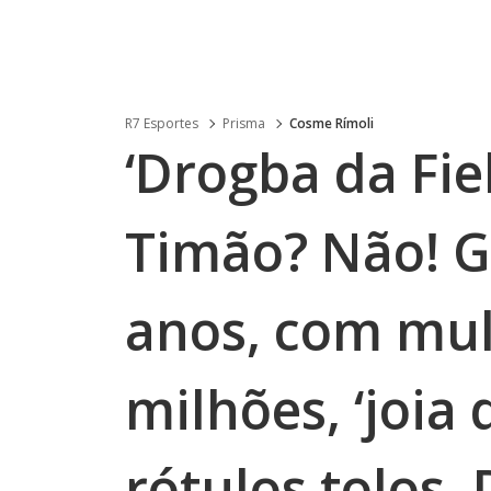
R7 Esportes
Prisma
Cosme Rímoli
‘Drogba da Fie
Timão? Não! G
anos, com mul
milhões, ‘joia
rótulos tolos.