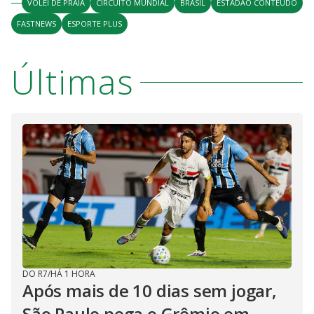
VÔLEI DE PRAIA
CIRCUITO MUNDIAL
BRASIL
ESTADAO CONTEUDO
FASTNEWS
ESPORTE PLUS
Últimas
DO R7
/
HÁ 1 HORA
Após mais de 10 dias sem jogar,
São Paulo pega o Grêmio em