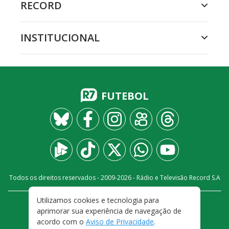
RECORD
INSTITUCIONAL
FUTEBOL
Todos os direitos reservados - 2009-
2026
- Rádio e Televisão Record S.A
Utilizamos cookies e tecnologia para
CARREIRA
FALE CONOSCO
PRIVACIDADE
aprimorar sua experiência de navegação de
TERMOS E CONDIÇÕES DE USO
acordo com o
Aviso de Privacidade
.