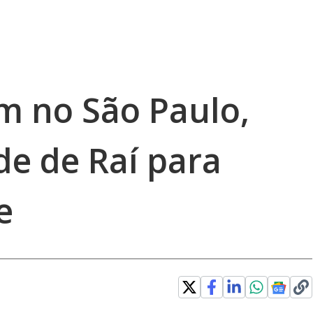
m no São Paulo,
de de Raí para
e