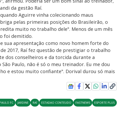
o", afirmou. Poderia ser um bom sinal ao treinador,
ndi da gestão Raí.
 quando Aguirre vinha colecionando maus
riga pelas primeiras posições do Brasileirão, o
acredita muito no trabalho dele". Menos de um mês
 foi demitido.
te sua apresentação como novo homem forte do
 de 2017, Raí fez questão de prestigiar o trabalho
te dos conselheiros e da torcida durante a
o São Paulo, não é só o meu treinador. Eu me dou
ho e estou muito confiante". Dorival durou só mais
PAULO FC
JARDINE
RAÍ
ESTADAO CONTEUDO
FASTNEWS
ESPORTE PLUS