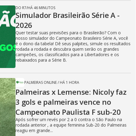
DO R7
/
HÁ 46 MINUTOS
Simulador Brasileirão Série A -
2026
Quer testar suas previsões para o Brasileirão? Com o
nosso simulador do Campeonato Brasileiro Série A, você
é o dono da tabela! Dê seus palpites, simule os resultados
rodada a rodada e descubra quem serão os grandes
campeões, os classificados para a Libertadores e os
rebaixados para a Série B.
PALMEIRAS ONLINE
/
HÁ 1 HORA
Palmeiras x Lemense: Nicoly faz
3 gols e palmeiras vence no
Campeonato Paulista F sub-20
Após sofrer um revés por 2 a 0 contra o São Paulo na
rodada anterior , a equipe feminina Sub-20 do Palmeiras
reagiu em grande...