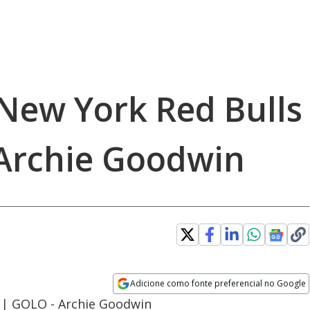
 New York Red Bulls
 Archie Goodwin
Adicione como fonte preferencial no Google
Opens in new window
1 | GOLO - Archie Goodwin