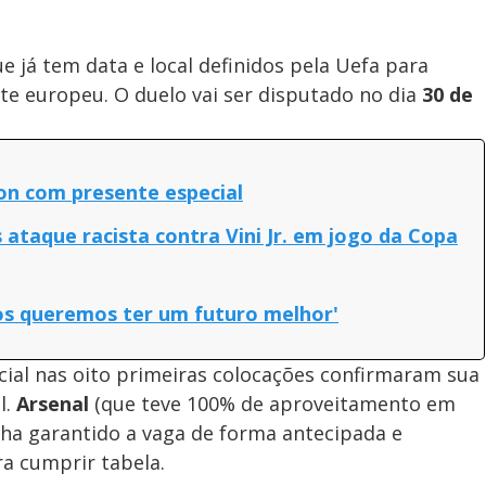
já tem data e local definidos pela Uefa para
e europeu. O duelo vai ser disputado no dia
30 de
on com presente especial
ataque racista contra Vini Jr. em jogo da Copa
os queremos ter um futuro melhor'
cial nas oito primeiras colocações confirmaram sua
l.
Arsenal
(que teve 100% de aproveitamento em
inha garantido a vaga de forma antecipada e
a cumprir tabela.