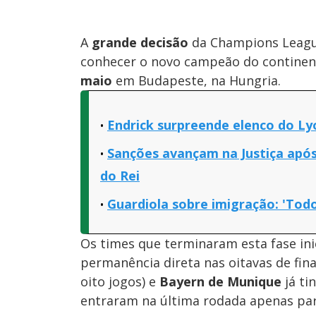
A
grande decisão
da Champions League 
conhecer o novo campeão do continent
maio
em Budapeste, na Hungria.
Endrick surpreende elenco do Ly
Sanções avançam na Justiça após 
do Rei
Guardiola sobre imigração: 'Tod
Os times que terminaram esta fase ini
permanência direta nas oitavas de fina
oito jogos) e
Bayern de Munique
já t
entraram na última rodada apenas par