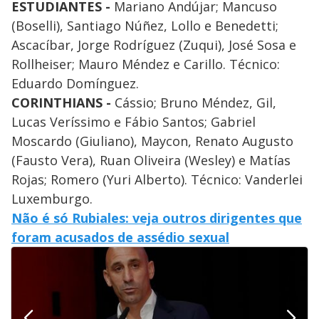
ESTUDIANTES -
Mariano Andújar; Mancuso
(Boselli), Santiago Núñez, Lollo e Benedetti;
Ascacíbar, Jorge Rodríguez (Zuqui), José Sosa e
Rollheiser; Mauro Méndez e Carillo. Técnico:
Eduardo Domínguez.
CORINTHIANS -
Cássio; Bruno Méndez, Gil,
Lucas Veríssimo e Fábio Santos; Gabriel
Moscardo (Giuliano), Maycon, Renato Augusto
(Fausto Vera), Ruan Oliveira (Wesley) e Matías
Rojas; Romero (Yuri Alberto). Técnico: Vanderlei
Luxemburgo.
Não é só Rubiales: veja outros dirigentes que
foram acusados de assédio sexual