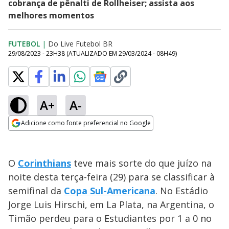
cobrança de pênalti de Rollheiser; assista aos
melhores momentos
FUTEBOL
|
Do Live Futebol BR
29/08/2023 - 23H38
(ATUALIZADO EM
29/03/2024 - 08H49
)
A+
A-
Adicione como fonte preferencial no Google
Opens in new window
O
Corinthians
teve mais sorte do que juízo na
noite desta terça-feira (29) para se classificar à
semifinal da
Copa Sul-Americana
. No Estádio
Jorge Luis Hirschi, em La Plata, na Argentina, o
Timão perdeu para o Estudiantes por 1 a 0 no