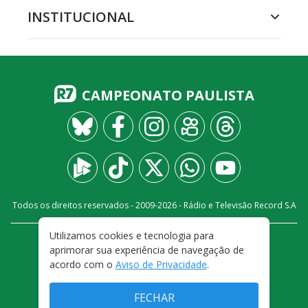
INSTITUCIONAL
CAMPEONATO PAULISTA
Todos os direitos reservados - 2009-
2026
- Rádio e Televisão Record S.A
Utilizamos cookies e tecnologia para
CARREIRA
FALE CONOSCO
PRIVACIDADE
aprimorar sua experiência de navegação de
TERMOS E CONDIÇÕES DE USO
acordo com o
Aviso de Privacidade
.
FECHAR