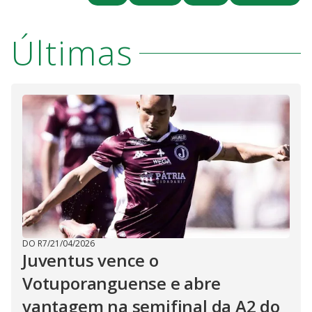
i
Últimas
d
e
o
DO R7
/
21/04/2026
Juventus vence o
Votuporanguense e abre
vantagem na semifinal da A2 do