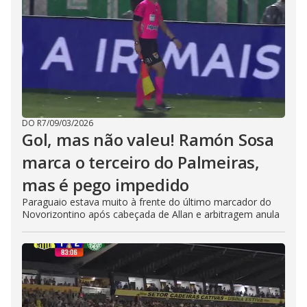
DO R7
/
09/03/2026
Gol, mas não valeu! Ramón Sosa
marca o terceiro do Palmeiras,
mas é pego impedido
Paraguaio estava muito à frente do último marcador do
Novorizontino após cabeçada de Allan e arbitragem anula