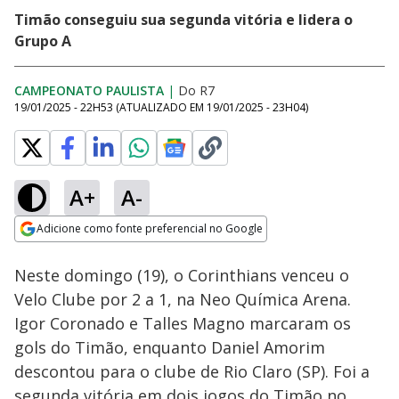
Timão conseguiu sua segunda vitória e lidera o
Grupo A
CAMPEONATO PAULISTA
|
Do R7
19/01/2025 - 22H53
(ATUALIZADO EM
19/01/2025 - 23H04
)
A+
A-
Loaded
:
14.13%
Adicione como fonte preferencial no Google
Ativar
Som
Opens in new window
Neste domingo (19), o Corinthians venceu o
Velo Clube por 2 a 1, na Neo Química Arena.
Igor Coronado e Talles Magno marcaram os
gols do Timão, enquanto Daniel Amorim
descontou para o clube de Rio Claro (SP). Foi a
segunda vitória em dois jogos do Timão no