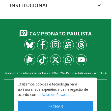
INSTITUCIONAL
CAMPEONATO PAULISTA
Todos os direitos reservados - 2009-
2026
- Rádio e Televisão Record S.A
Utilizamos cookies e tecnologia para
CARREIRA
FALE CONOSCO
PRIVACIDADE
aprimorar sua experiência de navegação de
TERMOS E CONDIÇÕES DE USO
acordo com o
Aviso de Privacidade
.
FECHAR