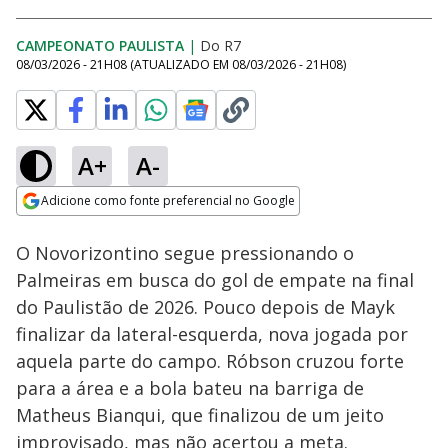
CAMPEONATO PAULISTA
|
Do R7
08/03/2026 - 21H08
(ATUALIZADO EM
08/03/2026 - 21H08
)
A+
A-
Loaded
:
100.00%
Adicione como fonte preferencial no Google
Ativar
Som
Opens in new window
O Novorizontino segue pressionando o
Palmeiras em busca do gol de empate na final
do Paulistão de 2026. Pouco depois de Mayk
finalizar da lateral-esquerda, nova jogada por
aquela parte do campo. Róbson cruzou forte
para a área e a bola bateu na barriga de
Matheus Bianqui, que finalizou de um jeito
improvisado, mas não acertou a meta.