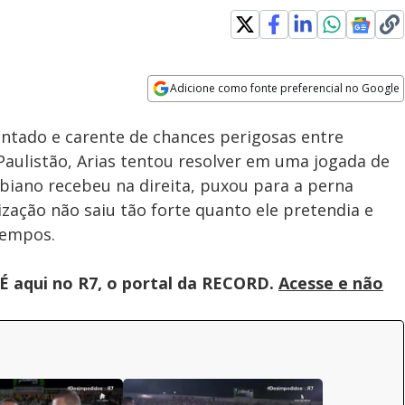
Loaded
:
100.00%
Adicione como fonte preferencial no Google
Velocidade
Opens in new window
ado e carente de chances perigosas entre
 Paulistão, Arias tentou resolver em uma jogada de
mbiano recebeu na direita, puxou para a perna
ização não saiu tão forte quanto ele pretendia e
tempos.
É aqui no R7, o portal da RECORD.
Acesse e não