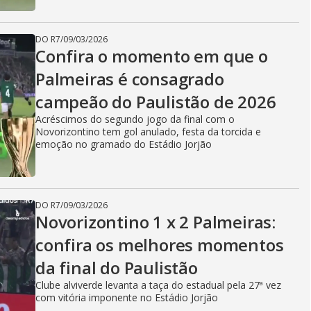
DO R7
/
09/03/2026
Confira o momento em que o
Palmeiras é consagrado
campeão do Paulistão de 2026
Acréscimos do segundo jogo da final com o
Novorizontino tem gol anulado, festa da torcida e
emoção no gramado do Estádio Jorjão
DO R7
/
09/03/2026
Novorizontino 1 x 2 Palmeiras:
confira os melhores momentos
da final do Paulistão
Clube alviverde levanta a taça do estadual pela 27ª vez
com vitória imponente no Estádio Jorjão