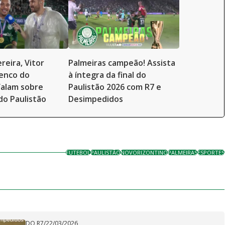
reira, Vitor
Palmeiras campeão! Assista
enco do
à íntegra da final do
falam sobre
Paulistão 2026 com R7 e
do Paulistão
Desimpedidos
FUTEBOL
PAULISTÃO
NOVORIZONTINO
PALMEIRAS
ESPORTES
DO R7
/
22/03/2026