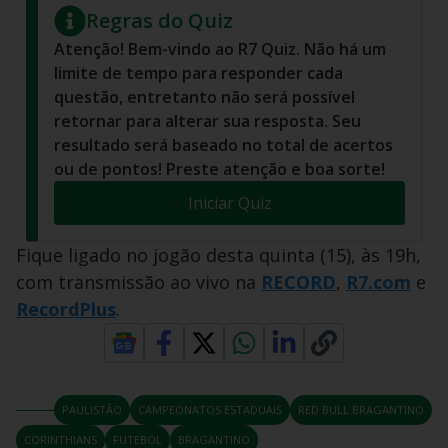
Regras do Quiz
Atenção! Bem-vindo ao R7 Quiz. Não há um
limite de tempo para responder cada
questão, entretanto não será possível
retornar para alterar sua resposta. Seu
resultado será baseado no total de acertos
ou de pontos! Preste atenção e boa sorte!
Iniciar Quiz
Fique ligado no jogão desta quinta (15), às 19h,
com transmissão ao vivo na
RECORD
,
R7.com
e
RecordPlus
.
PAULISTÃO
CAMPEONATOS ESTADUAIS
RED BULL BRAGANTINO
CORINTHIANS
FUTEBOL
BRAGANTINO