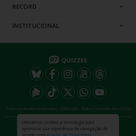
RECORD
INSTITUCIONAL
QUIZZES
Todos os direitos reservados - 2009-
2026
- Rádio e Televisão Record S.A
Utilizamos cookies e tecnologia para
CARREIRA
FALE CONOSCO
PRIVACIDADE
aprimorar sua experiência de navegação de
TERMOS E CONDIÇÕES DE USO
acordo com o
Aviso de Privacidade
.