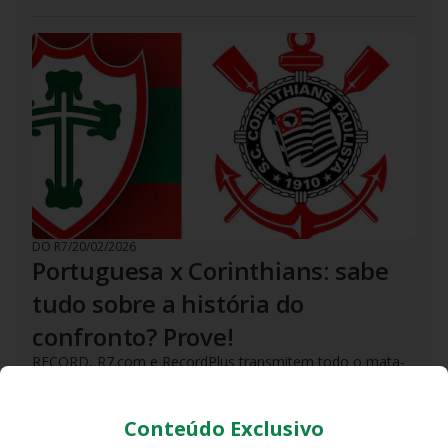
DO R7
/
20/02/2026
Portuguesa x Corinthians: sabe
tudo sobre a história do
confronto? Prove!
RECORD, R7.com e RecordPlus transmitem todo o mata-
mata do Campeonato Paulista 2026
Conteúdo Exclusivo