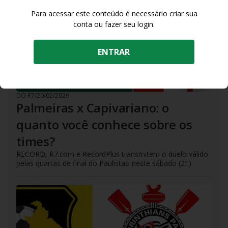
Para acessar este conteúdo é necessário criar sua
conta ou fazer seu login.
ENTRAR
DO R7
/
20/02/2026
Palmeiras x Capivariano: o
quanto você conhece sobre os
times?
RECORD, R7.com e RecordPlus transmitem o duelo válido
pelas quartas de final do Paulistão neste sábado (21)