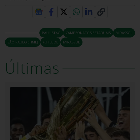
PAULISTÃO
CAMPEONATOS ESTADUAIS
MIRASSOL
SÃO PAULO (TIME)
FUTEBOL
MIRASSOL
Últimas