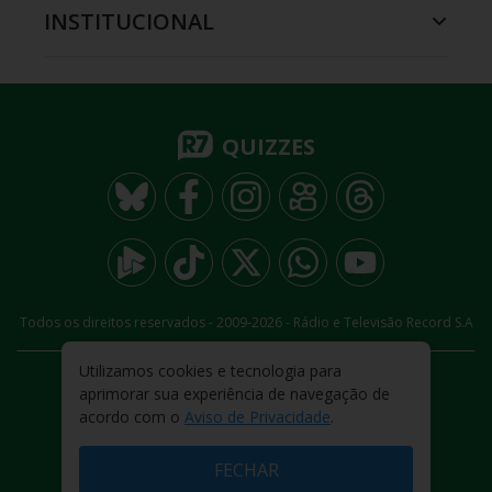
INSTITUCIONAL
QUIZZES
Todos os direitos reservados - 2009-
2026
- Rádio e Televisão Record S.A
Utilizamos cookies e tecnologia para
CARREIRA
FALE CONOSCO
PRIVACIDADE
aprimorar sua experiência de navegação de
TERMOS E CONDIÇÕES DE USO
acordo com o
Aviso de Privacidade
.
FECHAR