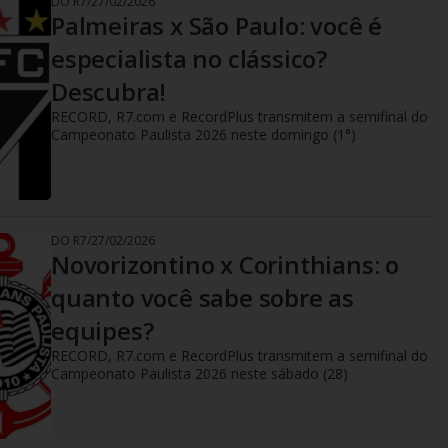
DO R7
/
27/02/2026
Palmeiras x São Paulo: você é
especialista no clássico?
Descubra!
RECORD, R7.com e RecordPlus transmitem a semifinal do
Campeonato Paulista 2026 neste domingo (1°)
DO R7
/
27/02/2026
Novorizontino x Corinthians: o
quanto você sabe sobre as
equipes?
RECORD, R7.com e RecordPlus transmitem a semifinal do
Campeonato Paulista 2026 neste sábado (28)