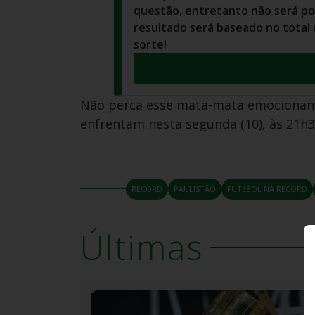
questão, entretanto não será pos
resultado será baseado no total
sorte!
Não perca esse mata-mata emocionan
enfrentam nesta segunda (10), às 21h3
RECORD
PAULISTÃO
FUTEBOL NA RECORD
Últimas