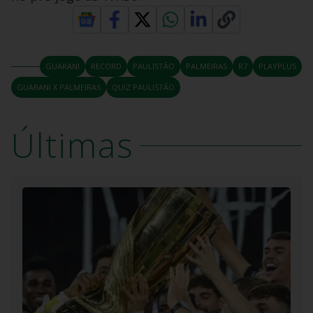
GUARANI
RECORD
PAULISTÃO
PALMEIRAS
R7
PLAYPLUS
GUARANI X PALMEIRAS
QUIZ PAULISTÃO
Últimas