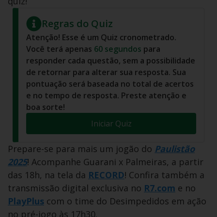
quiz!
Regras do Quiz
Atenção! Esse é um Quiz cronometrado.
Você terá apenas
60
segundos
para
responder cada questão, sem a possibilidade
de retornar para alterar sua resposta. Sua
pontuação será baseada no total de acertos
e no tempo de resposta. Preste atenção e
boa sorte!
Iniciar Quiz
Prepare-se para mais um jogão do
Paulistão
2025
! Acompanhe Guarani x Palmeiras, a partir
das 18h, na tela da
RECORD
! Confira também a
transmissão digital exclusiva no
R7.com
e no
PlayPlus
com o time do Desimpedidos em ação
no pré-jogo às 17h30.