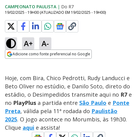
CAMPEONATO PAULISTA
|
Do R7
19/02/2025 - 19H00
(ATUALIZADO EM
19/02/2025 - 19H00
)
A+
A-
Adicione como fonte preferencial no Google
Opens in new window
Hoje, com Bira, Chico Pedrotti, Rudy Landucci e
Beto Oliver no estúdio, e Danilo Soto, direto do
estádio, o Desimpedidos transmite aqui no
R7
e
no
PlayPlus
a partida entre
São Paulo
e
Ponte
Preta
, válida pela 11ª rodada do
Paulistão
2025
. O jogo acontece no Morumbis, às 19h30.
Clique
aqui
e assista!